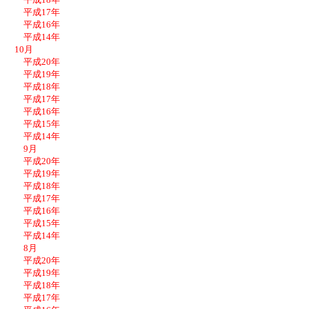
平成17年
平成16年
平成14年
10月
平成20年
平成19年
平成18年
平成17年
平成16年
平成15年
平成14年
9月
平成20年
平成19年
平成18年
平成17年
平成16年
平成15年
平成14年
8月
平成20年
平成19年
平成18年
平成17年