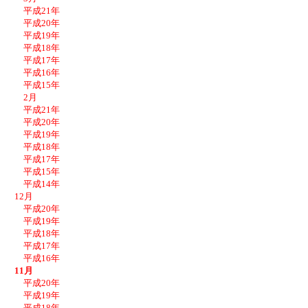
平成21年
平成20年
平成19年
平成18年
平成17年
平成16年
平成15年
2月
平成21年
平成20年
平成19年
平成18年
平成17年
平成15年
平成14年
12月
平成20年
平成19年
平成18年
平成17年
平成16年
11月
平成20年
平成19年
平成18年