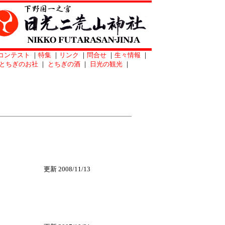
コンテスト
｜
特集
｜
リンク
｜
問合せ
｜
生々情報
｜
とちぎのお社
｜
とちぎの酒
｜
日光の観光
｜
更新 2008/11/13