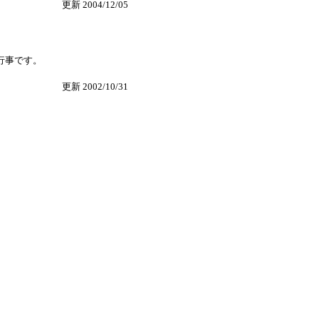
更新 2004/12/05
典行事です。
更新 2002/10/31